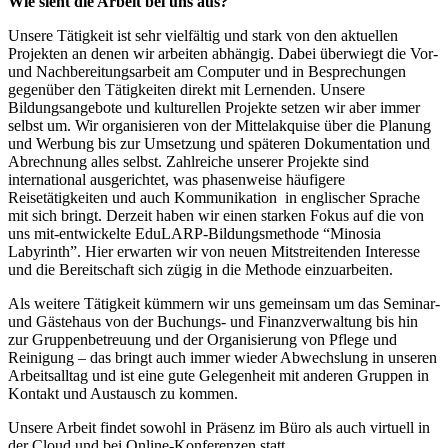
Wie sieht die Arbeit bei uns aus?
Unsere Tätigkeit ist sehr vielfältig und stark von den aktuellen
Projekten an denen wir arbeiten abhängig. Dabei überwiegt die Vor-
und Nachbereitungsarbeit am Computer und in Besprechungen
gegenüber den Tätigkeiten direkt mit Lernenden. Unsere
Bildungsangebote und kulturellen Projekte setzen wir aber immer
selbst um. Wir organisieren von der Mittelakquise über die Planung
und Werbung bis zur Umsetzung und späteren Dokumentation und
Abrechnung alles selbst. Zahlreiche unserer Projekte sind
international ausgerichtet, was phasenweise häufigere
Reisetätigkeiten und auch Kommunikation in englischer Sprache
mit sich bringt. Derzeit haben wir einen starken Fokus auf die von
uns mit-entwickelte EduLARP-Bildungsmethode “Minosia
Labyrinth”. Hier erwarten wir von neuen Mitstreitenden Interesse
und die Bereitschaft sich zügig in die Methode einzuarbeiten.
Als weitere Tätigkeit kümmern wir uns gemeinsam um das Seminar-
und Gästehaus von der Buchungs- und Finanzverwaltung bis hin
zur Gruppenbetreuung und der Organisierung von Pflege und
Reinigung – das bringt auch immer wieder Abwechslung in unseren
Arbeitsalltag und ist eine gute Gelegenheit mit anderen Gruppen in
Kontakt und Austausch zu kommen.
Unsere Arbeit findet sowohl in Präsenz im Büro als auch virtuell in
der Cloud und bei Online-Konferenzen statt.