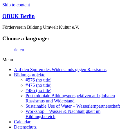
Skip to content
OBUK Berlin
Förderverein Bildung Umwelt Kultur e.V.
Choose a language:
de
en
Menu
Auf den Spuren des Widerstands gegen Rassismus
Bildungsprojekte
#576 (no title)
#475 (no title)
#486 (no title)
Postkoloniale Bildungsperspektiven auf globalen
Rassismus und Widerstand
Sustainable Use of Water – Wasserlernpartnerschaft
Workshop – Wasser & Nachhaltigkeit im
Bildungsbereich
Calendar
Datenschutz