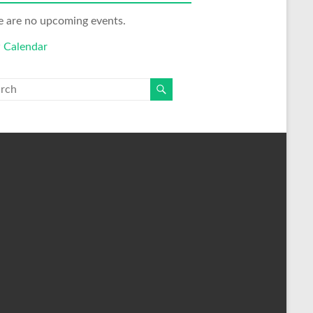
e are no upcoming events.
 Calendar