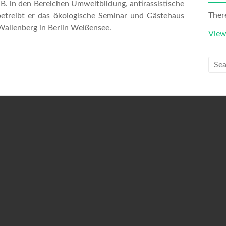
z.B. in den Bereichen Umweltbildung, antirassistische
Ther
 betreibt er das ökologische Seminar und Gästehaus
allenberg in Berlin Weißensee.
View