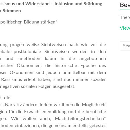
assismus und Widerstand –
Inklusion und Stärkung
Bev
er Stimmen
Ther
politischen Bildung stärken”
View
ildung prägen weiße Sichtweisen nach wie vor die
lobale postkoloniale Sichtweisen werden in den
exten und -methoden kaum in die angebotenen
stischer Ökonomien, die historische Epoche des
ieser Ökonomien sind jedoch unmittelbar mit dem
assismus erlebt haben, sind noch immer sozialer
egativen sozialen Folgen ausgesetzt.
d die
s Narrativ ändern, indem wir ihnen die Möglichkeit
gien für die Erwachsenenbildung und die berufliche
gen. Wir wollen auch, Machtteilungstechniken*
hoden einbeziehen, die gemeinsam erstellt, getestet