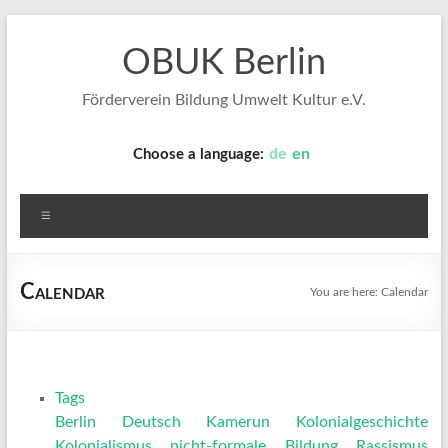
Skip
to
OBUK Berlin
content
Förderverein Bildung Umwelt Kultur e.V.
de
en
Choose a language:
Menu
Calendar
You are here:
Calendar
Tags
Berlin
Deutsch
Kamerun
Kolonialgeschichte
Kolonialismus
nicht-formale Bildung
Rassismus