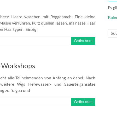
Es g
mbers: Haare waschen mit Roggenmehl Eine kleine
Kale
sse verrühren, kurz quellen lassen, ins nasse Haar
len Haartypen. Einzig
Weiterlesen
g-Workshops
nicht alle Teilnehmenden von Anfang an dabei. Nach
weitere Wgs Hefewasser- und Sauerteigansätze
ng zu folgen und
Weiterlesen