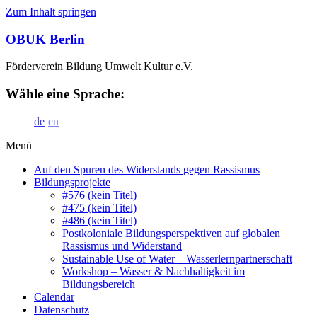
Zum Inhalt springen
OBUK Berlin
Förderverein Bildung Umwelt Kultur e.V.
Wähle eine Sprache:
de
en
Menü
Auf den Spuren des Widerstands gegen Rassismus
Bildungsprojekte
#576 (kein Titel)
#475 (kein Titel)
#486 (kein Titel)
Postkoloniale Bildungsperspektiven auf globalen
Rassismus und Widerstand
Sustainable Use of Water – Wasserlernpartnerschaft
Workshop – Wasser & Nachhaltigkeit im
Bildungsbereich
Calendar
Datenschutz